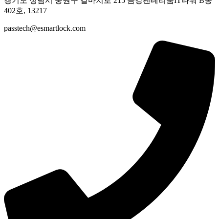
경기도 성남시 중원구 갈마치로 215 금강펜테리움IT타워 B동
402호, 13217
passtech@esmartlock.com